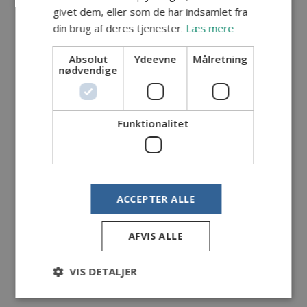
🪱Vi vil forsøge at grave sandorm om torsdagen,
givet dem, eller som de har indsamlet fra
så hvis der er nogen, der har lyst til at hjælpe med
din brug af deres tjenester.
Læs mere
det, så skriv lige en besked på min tlf Mødetid
klubhuset kl. 13?
Absolut
Ydeevne
Målretning
nødvendige
Af hensyn til mad, er det nødvendigt at melde sig
til. Ring gerne for tilmelding til mig
Funktionalitet
Sidste frist for tilmelding fredag kl. 16.
ACCEPTER ALLE
Knæk & bræk
AFVIS ALLE
Lars
VIS DETALJER