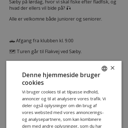
Sæby på lørdag, hvor vi skal fiske efter fladfisk, og
hvad der ellers vil bide på? 🎣
Alle er velkomne både juniorer og seniorer.
🛻 Afgang fra klubben kl. 9.00
🗺️ Turen går til Flakvej ved Sæby.
×
🥪 Forplejning: jeg står for at lave sandwich med
Denne hjemmeside bruger
kylling/bacon til frokost, der vil være øl/vand dertil.
cookies
DANISH
Vi bruger cookies til at tilpasse indhold,
ENGLISH
annoncer og til at analysere vores trafik. Vi
☕️ Tag selv kaffe med, så sørger jeg for, at der er
deler også oplysninger om din brug af
en kage til kaffen.
vores websted med vores annoncerings-
og analysepartnere, som kan kombinere
dem med andre oplysninger, som du har