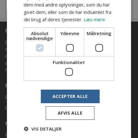
dem med andre oplysninger, som du har
givet dem, eller som de har indsamlet fra
din brug af deres tjenester.
Læs mere
Hvem er vi
Absolut
Ydeevne
Målretning
nødvendige
Brønderslev Lystfiskeriforening (BLF) er en forening
med ca 200 medlemmer. Foreningen har fiskeret på
over 50 km fiskevand i det sydlige Vendsyssel, og
Funktionalitet
arbejder konstant på at få mere fiskevand til
medlemmerne.
BLF på facebook
ACCEPTER ALLE
Facebook
Cookiepolitik
AFVIS ALLE
Kontakt
VIS DETALJER
Formand: Steen Rubæk