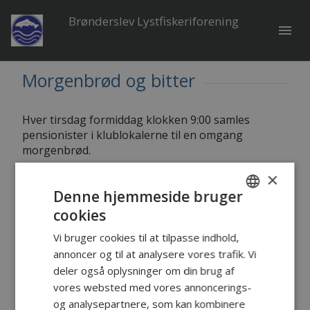
Brønderslev Lystfiskeriforening
menu
Morgenbrød og bitter
Hver tirsdag formiddag klokken 9:00 samles
pensionister i klublokalerne til en omgang
morgenbrød.
×
Der tales om løst og fast, og eventuelle
arrangementer og fisketure aftales omkring
Denne hjemmeside bruger
bordet.
cookies
DANISH
Der er mange der har stor glæde af at være mere
Vi bruger cookies til at tilpasse indhold,
ENGLISH
end én afsted, når man kommer op i årene og
annoncer og til at analysere vores trafik. Vi
dermed har en hjælpene hånd hvis Ryå's brinker
deler også oplysninger om din brug af
og drænhuller snyder en.
vores websted med vores annoncerings-
og analysepartnere, som kan kombinere