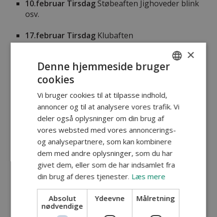
10.februar Tirsdag
Støbeaften Jighoveder blink
osv.
17.februar Tirsdag
Klubaften
×
24.februar Søndag
Status
Denne hjemmeside bruger
gydebanker/gydninger
cookies
DANISH
3. marts Tirsdag
Reparation af hjul stænger,
Vi bruger cookies til at tilpasse indhold,
ENGLISH
rense grej, gode rutiner
annoncer og til at analysere vores trafik. Vi
deler også oplysninger om din brug af
10. marts Tirsdag
Retroaften - Vis os dit ældste
vores websted med vores annoncerings-
grej
og analysepartnere, som kan kombinere
15. marts søndag
Rundvisning Skagen Salmon
dem med andre oplysninger, som du har
17. marts Tirsdag
Klubaften
givet dem, eller som de har indsamlet fra
din brug af deres tjenester.
Læs mere
24. marts
Tirsdag
Grejaften medtag favoritagn
– hvad virker og hvad er spild af penge
Absolut
Ydeevne
Målretning
nødvendige
31.marts Tirsdag
Retroaften. Vis os dit ældste