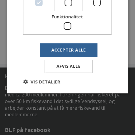
grej
Funktionalitet
7. april Tirsdag
Salgsaften JC Fisk
inden laksepremiere
2. maj Lørdag
Turbåd fra Hirtshals - pirketur.
ACCEPTER ALLE
AFVIS ALLE
Hvem er vi
VIS DETALJER
Brønderslev Lystfiskeriforening (BLF) er en forening
med ca 200 medlemmer. Foreningen har fiskeret på
over 50 km fiskevand i det sydlige Vendsyssel, og
arbejder konstant på at få mere fiskevand til
medlemmerne.
BLF på facebook