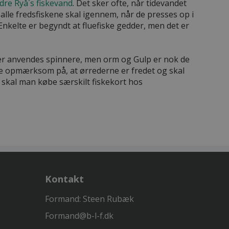
re Ryå´s fiskevand
. Det sker ofte, når tidevandet
 alle fredsfiskene skal igennem, når de presses op i
Enkelte er begyndt at fluefiske gedder, men det er
Der anvendes spinnere, men orm og Gulp er nok de
ære opmærksom på, at ørrederne er fredet og skal
 skal man købe særskilt fiskekort hos
Kontakt
Formand: Steen Rubæk
Formand@b-l-f.dk