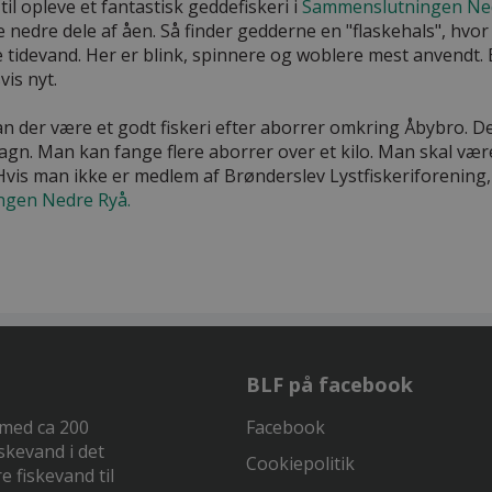
il opleve et fantastisk geddefiskeri i
Sammenslutningen Ned
 nedre dele af åen. Så finder gedderne en "flaskehals", hvor
e tidevand. Her er blink, spinnere og woblere mest anvendt. 
is nyt.
n der være et godt fiskeri efter aborrer omkring Åbybro. 
 agn. Man kan fange flere aborrer over et kilo. Man skal v
vis man ikke er medlem af Brønderslev Lystfiskeriforening,
gen Nedre Ryå.
BLF på facebook
 med ca 200
Facebook
skevand i det
Cookiepolitik
e fiskevand til