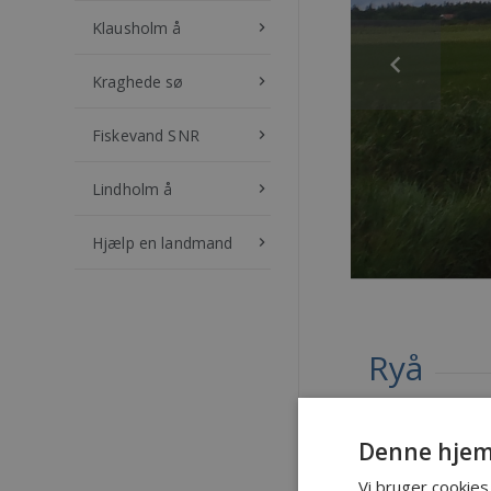
Klausholm å
keyboard_arrow_right
Kraghede sø
keyboard_arrow_right
Fiskevand SNR
keyboard_arrow_right
Lindholm å
keyboard_arrow_right
Hjælp en landmand
keyboard_arrow_right
Ryå
Brønderslev Ly
Denne hjem
Stavadvej ved S
fiskevand
).
Vi bruger cookies 