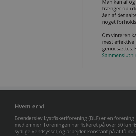
Man kan af og t
trænger op i de
åen af det salt
noget forholdsv
Om vinteren ka
mest effektive
genudsættes. H
Sammenslutnin
Hvem er vi
Brønderslev Lystfiskeriforening (BLF) er en forening
medlemmer. Foreningen har fiskeret på over 50 km fi
sydlige Vendsyssel, og arbejder konstant på at få mer